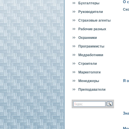
О с
Бухгалтеры
Ско
Руководители
Страховые агенты
Рабочие разных
специальностей
Охранники
Программисты
Медработники
Строители
Маркетологи
Я 
Менеджеры
Преподаватели
Зн
Мо