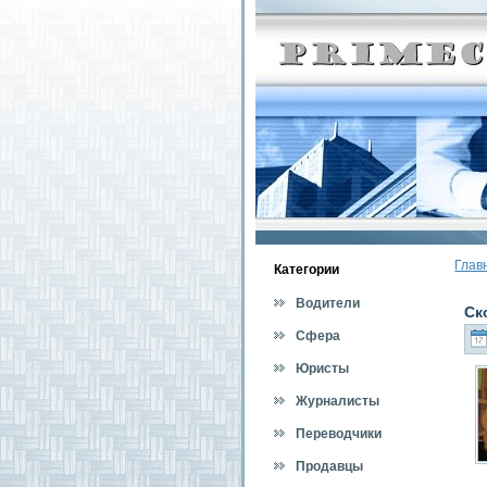
Глав
Категοрии
Водители
Ск
Сфера
обслуживания
Юристы
Журналисты
Переводчики
Продавцы