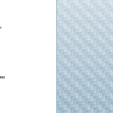
а
982