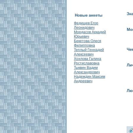
Зн
Новые анкеты
Федищев Егор
Леонидович
Мо
Мордасов Аркадий
Юрьевич
Бекетова Олеся
Филипповна
Че
Теплый Геннадий
Алексеевич
Хохлова Галина
Ростиславовна
Ли
Тыквин Вадим
Александрович
Надеждин Максим
Андреевич
Лю