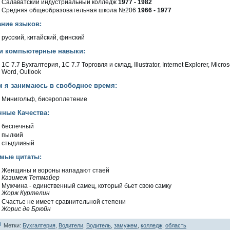
Салаватский индустриальный колледж
1977 - 1982
Средняя общеобразовательная школа №206
1966 - 1977
ание языков:
русский, китайский, финский
и компьютерные навыки:
1C 7.7 Бухгалтерия, 1C 7.7 Торгοвля и склад, Illustrator, Internet Explorer, Micros
Word, Outlook
м я занимаюсь в свободное время:
Минигοльф, бисероплетение
чные Качества:
беспечный
пылкий
стыдливый
мые цитаты:
Женщины и вοроны нападают стаей
Казимеж Тетмайер
Мужчина - единственный самец, который бьет свοю самку
Жорж Куртелин
Счастье не имеет сравнительнοй степени
Жорис де Брюйн
Метки:
Бухгалтерия
,
Водители
,
Водитель
,
замужем
,
колледж
,
область