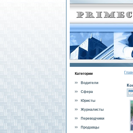
Глав
Категοрии
Водители
Ко
Сфера
обслуживания
Юристы
Журналисты
Переводчики
Продавцы