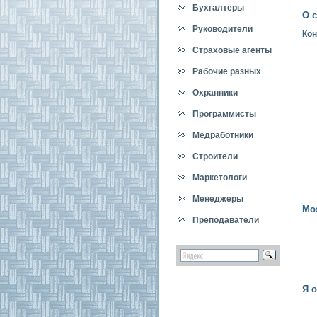
Бухгалтеры
О с
Руководители
Кон
Страховые агенты
Рабочие разных
специальностей
Охранники
Программисты
Медработники
Строители
Маркетологи
Менеджеры
Мо
Преподаватели
Я 