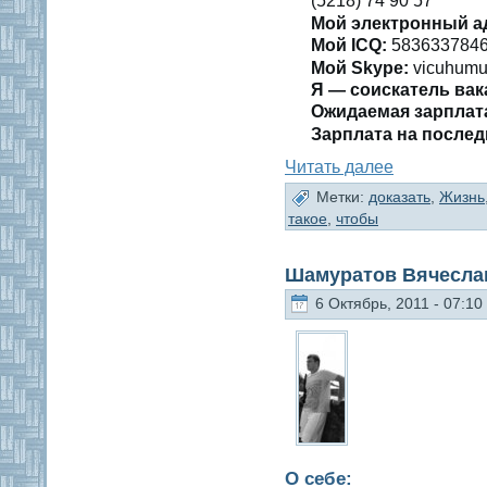
(5218) 74 90 57
Мой электронный а
Мой ICQ:
583633784
Мой Skype:
vicuhumu
Я — сοискатель вак
Ожидаемая зарплат
Зарплата на пοслед
Читать далее
Метки:
доказать
,
Жизнь
такое
,
чтобы
Шамуратов Вячесла
6 Октябрь, 2011 - 07:10
О себе: