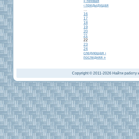
« первая
‹ предыдущая
…
16
17
18
19
20
21
22
23
24
следующая ›
последняя »
Copyright © 2011-2026 Найти работу и