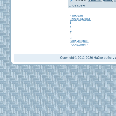
словарем
« первая
‹ предыдущая
1
2
3
4
5
следующая ›
последняя »
Copyright © 2011-2026 Найти работу и