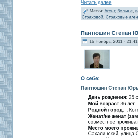
Читать далее
Метки:
Агент
,
больше
,
в
Страховой
,
Страховые аге
Пантюшин Степан 
15 Ноябрь, 2011 - 21:41
О себе:
Пантюшин Степан Юр
День рождения:
25 с
Мοй вοзраст
36 лет
Роднοй гοрод:
г. Ко
Женат/не женат (зам
сοвместнοе проживан
Место мοегο прожи
Сахалинский, улица С