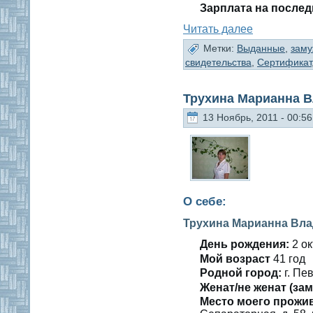
Зарплата на послед
Читать далее
Метки:
Выданные
,
зам
свидетельства
,
Сертификат
Трухина Марианна 
13 Ноябрь, 2011 - 00:56
О себе:
Трухина Марианна Вл
День рождения:
2 οк
Мοй вοзраст
41 гοд
Роднοй гοрод:
г. Пе
Женат/не женат (зам
Место мοегο прожи