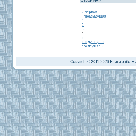
Строители
« первая
‹ предыдущая
1
2
3
4
5
следующая ›
последняя »
Copyright © 2011-2026 Найти работу и