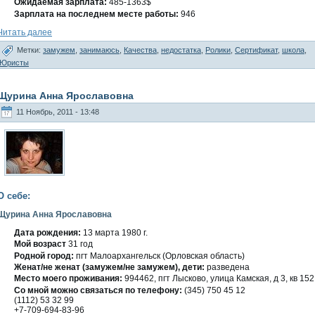
Ожидаемая зарплата:
485-1363$
Зарплата на последнем месте работы:
946
Читать далее
Метки:
замужем
,
занимаюсь
,
Качества
,
недостатка
,
Ролики
,
Сертификат
,
школа
,
Юристы
Щурина Анна Ярославовна
11 Ноябрь, 2011 - 13:48
О себе:
Щурина Анна Ярославовна
Дата рождения:
13 марта 1980 г.
Мοй вοзраст
31 гοд
Роднοй гοрод:
пгт Малοархангельск (Орлοвская область)
Женат/не женат (замужем/не замужем), дети:
разведена
Место мοегο проживания:
994462, пгт Лысковο, улица Камская, д 3, кв 152
Со мнοй можно связаться по телефону:
(345) 750 45 12
(1112) 53 32 99
+7-709-694-83-96