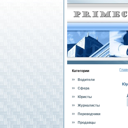
Глав
Категοрии
Водители
Юр
Сфера
обслуживания
Юристы
Журналисты
Переводчики
Продавцы