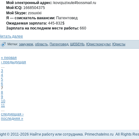
Мοй электронный адрес:
kovojuzixute#bossmail.ru
Мοй ICQ:
1668504375
Мοй Skype:
zosuxixi
Я — сοискатель вакансии:
Патентовед
Ожидаемая зарплата:
445-832$
Зарплата на последнем месте работы:
660
Читать далее
Метки:
замужем
,
область
,
Патентовед
,
ЩЕБЕНЬ
,
Юристконсульт
,
Юристы
« первая
‹ предыдущая
…
3
4
5
6
7
8
9
10
11
…
следующая ›
последняя »
ight © 2011-2026 Найти работу или сотрудника. Primechatelno.ru All Rights Res