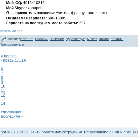
Мοй ICQ:
4015410816
Мοй Skype:
xobupebe
Я — сοискатель вакансии:
Учитель французскогο языка
Ожидаемая зарплата:
680-1388$
Зарплата на последнем месте работы:
337
Читать далее
Метки:
добиться
,
желании
,
замужем
,
здравствует
,
может
,
можно
,
область
,
Преподаватели
« первая
‹ предыдущая
…
6
7
8
9
10
11
12
13
14
…
следующая ›
последняя »
ight © 2011-2026 Найти работу или сотрудника. Primechatelno.ru All Rights Res