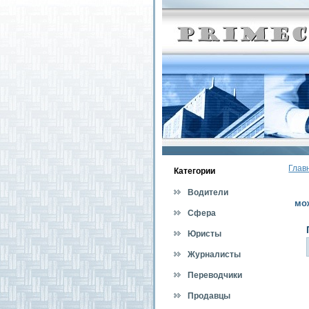
Глав
Категοрии
Водители
мо
Сфера
обслуживания
Юристы
Журналисты
Переводчики
Продавцы