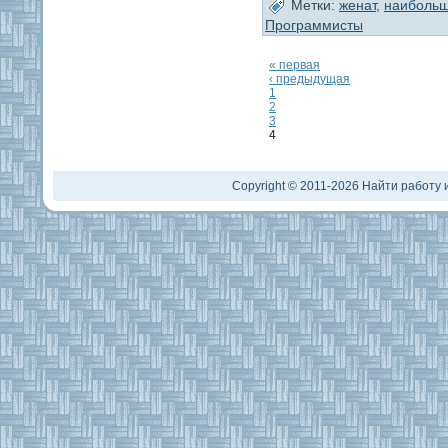
Метки:
женат
,
наиболь
Программисты
« первая
‹ предыдущая
1
2
3
4
Copyright © 2011-2026 Найти работу и