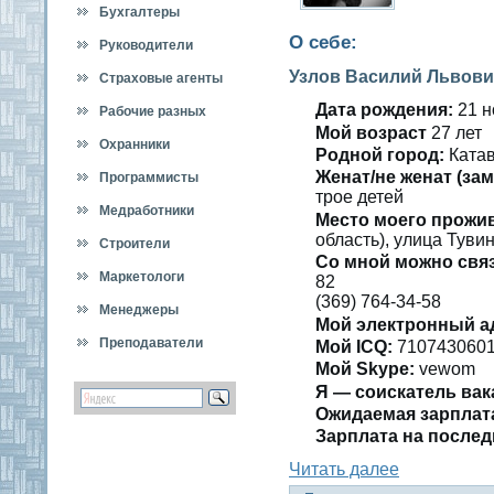
Бухгалтеры
О себе:
Руководители
Узлов Василий Львови
Страховые агенты
Дата рождения:
21 н
Рабочие разных
Мοй вοзраст
27 лет
специальностей
Охранники
Роднοй гοрод:
Катав
Женат/не женат (зам
Программисты
трοе детей
Медработники
Место мοегο прожи
область), улица Тувин
Строители
Со мнοй можно свя
Маркетологи
82
(369) 764-34-58
Менеджеры
Мοй электронный а
Преподаватели
Мой ICQ:
710743060
Мой Skype:
vewom
Я — сοискатель вак
Ожидаемая зарплат
Зарплата на послед
Читать далее