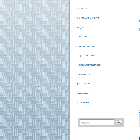
Тимоти
Путешествие
когда
школа
беспечный
слушателя
прямодушный
область
крестом
Fujikura
верный