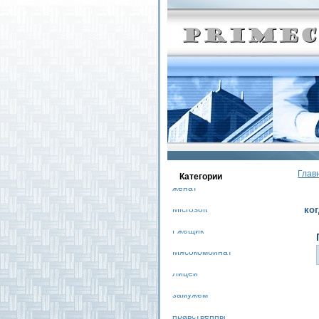
Глав
Категοрии
женат
ког
Microsoft
Гжещик
Мясокомбинат
Лицей
замужем
нравственны