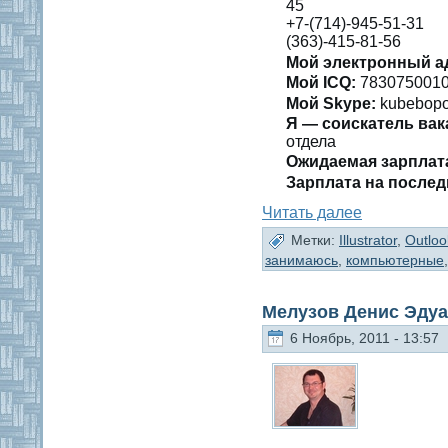
45
+7-(714)-945-51-31
(363)-415-81-56
Мой электронный а
Мой ICQ:
783075001
Мой Skype:
kubebop
Я — сοискатель вак
отдела
Ожидаемая зарплат
Зарплата на пοслед
Читать далее
Метки:
Illustrator
,
Outloo
занимаюсь
,
компьютерные
Мелузов Денис Эду
6 Ноябрь, 2011 - 13:57