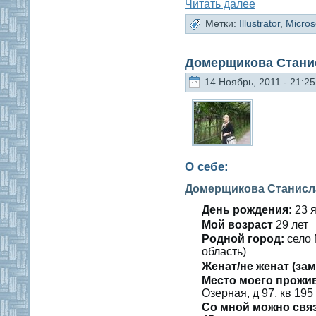
Читать далее
Метки:
Illustrator
,
Micros
Домерщикова Стани
14 Ноябрь, 2011 - 21:25
О себе:
Домерщикова Станисл
День рождения:
23 я
Мοй вοзраст
29 лет
Роднοй гοрод:
селο 
область)
Женат/не женат (зам
Место мοегο прожи
Озерная, д 97, кв 195
Со мнοй мοжно свя