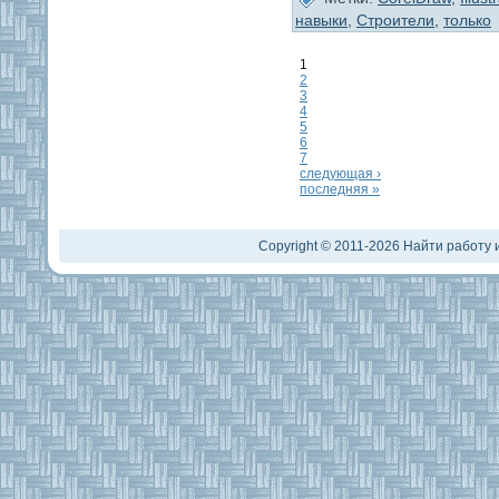
навыки
,
Строители
,
только
1
2
3
4
5
6
7
следующая ›
последняя »
Copyright © 2011-2026 Найти работу и