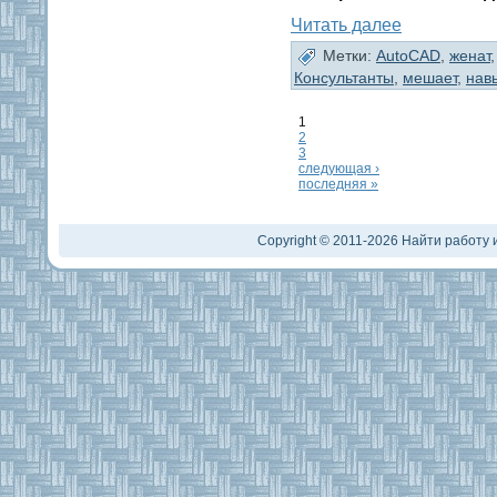
Читать далее
Метки:
AutoCAD
,
женат
Консультанты
,
мешает
,
нав
1
2
3
следующая ›
последняя »
Copyright © 2011-2026 Найти работу и