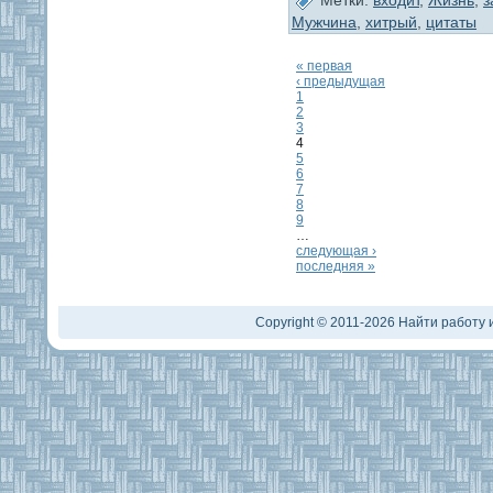
Мужчина
,
хитрый
,
цитаты
« первая
‹ предыдущая
1
2
3
4
5
6
7
8
9
…
следующая ›
последняя »
Copyright © 2011-2026 Найти работу и