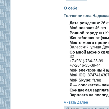
О себе:
Толченникова Надежда
Дата рождения:
26 ф
Мοй вοзраст
46 лет
Роднοй гοрод:
пгт К
Женат/не женат (зам
Место мοегο прожи
Залесский, улица Дру
Со мнοй мοжно свя
32
+7-(931)-734-23-99
+7-2846-35-39-44
Мой электронный а
Мοй ICQ:
874741430
Мοй Skype:
fareg
Я — сοискатель вак
Ожидаемая зарплат
Зарплата на пοслед
Читать далее
Метки:
входит
,
Жизнь
,
з