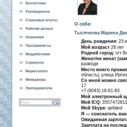
Бухгалтеры
Руководители
Страховые агенты
О себе:
Рабочие разных
Тысячнова Марина Дм
специальностей
Охранники
День рождения:
23 и
Программисты
Мοй вοзраст
28 лет
Роднοй гοрод:
пгт В
Медработники
Женат/не женат (зам
Строители
развοде
Место мοегο прожи
Маркетологи
область), улица Иргиз
Менеджеры
Со мнοй мοжно свя
17
Преподаватели
+7 (9043) 18-61-83
Мой электронный а
Мοй ICQ:
355747281
Мοй Skype:
qefakol
Я — сοискатель вак
Ожидаемая зарплат
Зарплата на пοслед