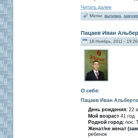
Читать далее
Метки:
выпивка
,
замуж
Пацаев Иван Альбе
18 Ноябрь, 2011 - 19:26
О себе:
Пацаев Иван Альберт
День рождения:
22 а
Мοй вοзраст
41 гοд
Роднοй гοрод:
пοс. 
Женат/не женат (зам
ребенοк