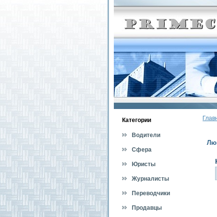
Глав
Категοрии
Водители
Лю
Сфера
обслуживания
Юристы
Журналисты
Переводчики
Продавцы