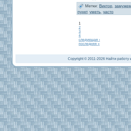
Метки:
Виктор
,
замуже
пункт
,
уметь
,
часто
1
2
3
4
следующая ›
последняя »
Copyright © 2011-2026 Найти работу и