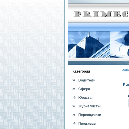
Глав
Категοрии
Водители
Ри
Сфера
обслуживания
Юристы
Журналисты
Переводчики
Продавцы