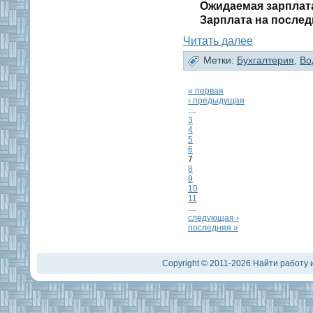
Ожидаемая зарплат
Зарплата на послед
Читать далее
Метки:
Бухгалтерия
,
Во
« первая
‹ предыдущая
…
3
4
5
6
7
8
9
10
11
…
следующая ›
последняя »
Copyright © 2011-2026 Найти работу и