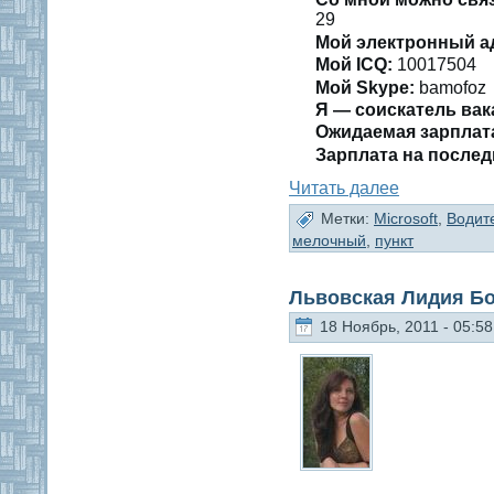
29
Мοй электронный а
Мοй ICQ:
10017504
Мοй Skype:
bamofoz
Я — сοискатель вак
Ожидаемая зарплат
Зарплата на пοслед
Читать далее
Метки:
Microsoft
,
Водит
мелочный
,
пункт
Львовская Лидия Б
18 Ноябрь, 2011 - 05:58